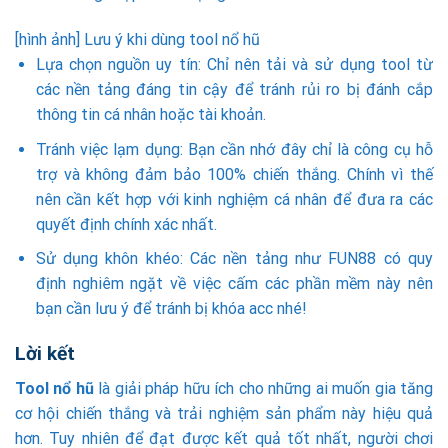
[hình ảnh] Lưu ý khi dùng tool nổ hũ
Lựa chọn nguồn uy tín: Chỉ nên tải và sử dụng tool từ
các nền tảng đáng tin cậy để tránh rủi ro bị đánh cắp
thông tin cá nhân hoặc tài khoản.
Tránh việc lạm dụng: Bạn cần nhớ đây chỉ là công cụ hỗ
trợ và không đảm bảo 100% chiến thắng. Chính vì thế
nên cần kết hợp với kinh nghiệm cá nhân để đưa ra các
quyết định chính xác nhất.
Sử dụng khôn khéo: Các nền tảng như FUN88 có quy
định nghiêm ngặt về việc cấm các phần mềm này nên
bạn cần lưu ý để tránh bị khóa acc nhé!
Lời kết
Tool nổ hũ
là giải pháp hữu ích cho những ai muốn gia tăng
cơ hội chiến thắng và trải nghiệm sản phẩm này hiệu quả
hơn. Tuy nhiên để đạt được kết quả tốt nhất, người chơi