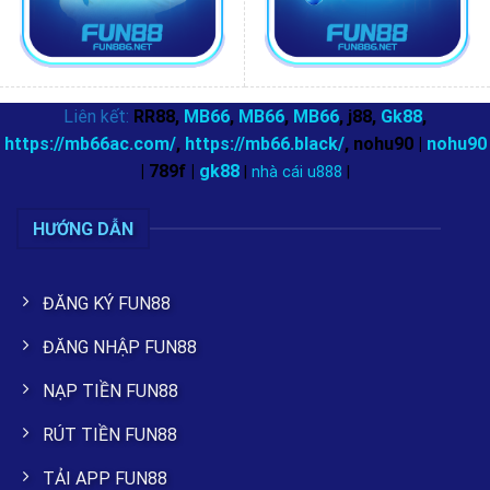
Liên kết:
RR88,
MB66
,
MB66
,
MB66
,
j88,
Gk88
,
https://mb66ac.com/
,
https://mb66.black/
, nohu90 |
nohu90
| 789f |
gk88
|
nhà cái u888
|
HƯỚNG DẪN
ĐĂNG KÝ FUN88
ĐĂNG NHẬP FUN88
NẠP TIỀN FUN88
RÚT TIỀN FUN88
TẢI APP FUN88