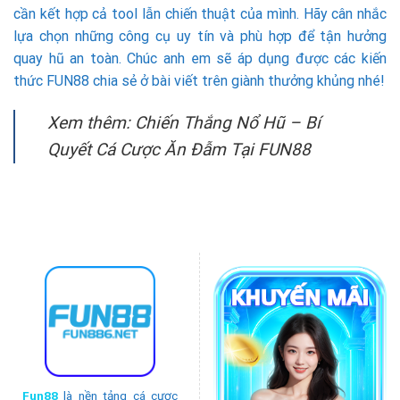
cần kết hợp cả tool lẫn chiến thuật của mình. Hãy cân nhắc
lựa chọn những công cụ uy tín và phù hợp để tận hưởng
quay hũ an toàn. Chúc anh em sẽ áp dụng được các kiến
thức FUN88 chia sẻ ở bài viết trên giành thưởng khủng nhé!
Xem thêm: Chiến Thắng Nổ Hũ – Bí
Quyết Cá Cược Ăn Đẫm Tại FUN88
Fun88
là nền tảng cá cược