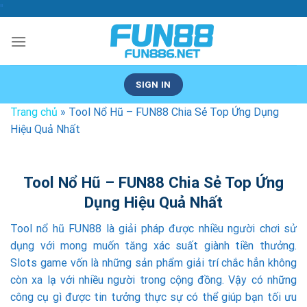
Skip
''
to
content
SIGN IN
Trang chủ
»
Tool Nổ Hũ – FUN88 Chia Sẻ Top Ứng Dụng
Hiệu Quả Nhất
Tool Nổ Hũ – FUN88 Chia Sẻ Top Ứng
Dụng Hiệu Quả Nhất
Tool nổ hũ FUN88
là giải pháp được nhiều người chơi sử
dụng với mong muốn tăng xác suất giành tiền thưởng.
Slots game vốn là những sản phẩm giải trí chắc hẳn không
còn xa lạ với nhiều người trong cộng đồng. Vậy có những
công cụ gì được tin tưởng thực sự có thể giúp bạn tối ưu