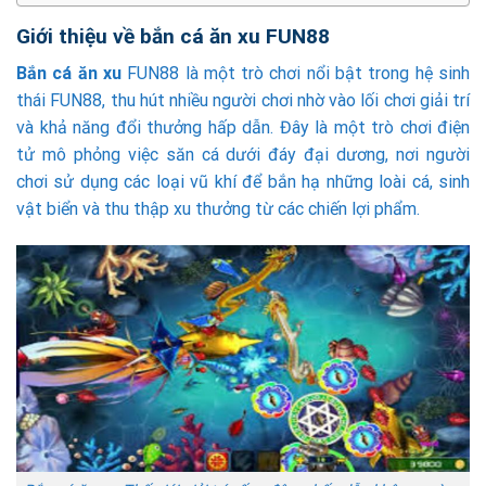
Giới thiệu về bắn cá ăn xu FUN88
Bắn cá ăn xu
FUN88 là một trò chơi nổi bật trong hệ sinh
thái FUN88, thu hút nhiều người chơi nhờ vào lối chơi giải trí
và khả năng đổi thưởng hấp dẫn. Đây là một trò chơi điện
tử mô phỏng việc săn cá dưới đáy đại dương, nơi người
chơi sử dụng các loại vũ khí để bắn hạ những loài cá, sinh
vật biển và thu thập xu thưởng từ các chiến lợi phẩm.