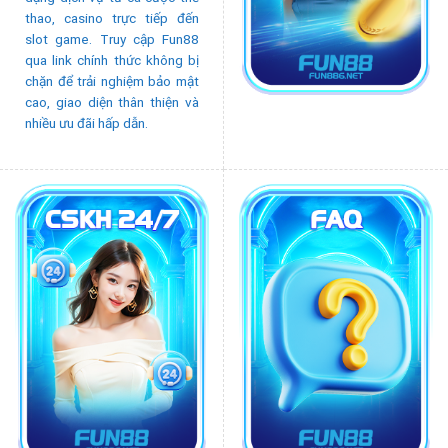
thao, casino trực tiếp đến
slot game. Truy cập Fun88
qua link chính thức không bị
chặn để trải nghiệm bảo mật
cao, giao diện thân thiện và
nhiều ưu đãi hấp dẫn.