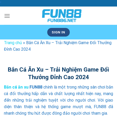
Skip
''
to
content
SIGN IN
Trang chủ
»
Bắn Cá Ăn Xu – Trải Nghiệm Game Đổi Thưởng
Đỉnh Cao 2024
Bắn Cá Ăn Xu – Trải Nghiệm Game Đổi
Thưởng Đỉnh Cao 2024
Bắn cá ăn xu
FUN88
chính là một trong những sân chơi bắn
cá đổi thưởng hấp dẫn và chất lượng nhất hiện nay, mang
đến những trải nghiệm tuyệt vời cho người chơi. Với giao
diện thân thiện và hệ thống game mượt mà, FUN88 đã
nhanh chóng thu hút được đông đảo người chơi tham gia.