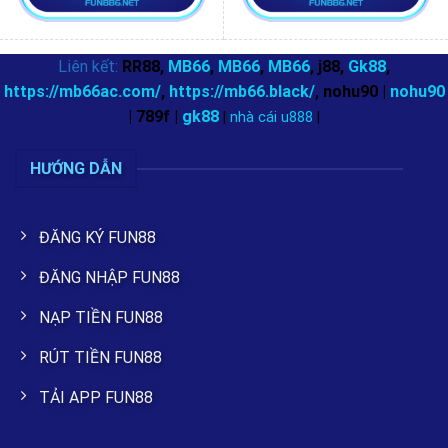
Liên kết:
RR88,
MB66
,
MB66
,
MB66
,
j88,
Gk88
,
https://mb66ac.com/
,
https://mb66.black/
, nohu90 |
nohu90
| 789f |
gk88
|
nhà cái u888
|
HƯỚNG DẪN
ĐĂNG KÝ FUN88
ĐĂNG NHẬP FUN88
NẠP TIỀN FUN88
RÚT TIỀN FUN88
TẢI APP FUN88