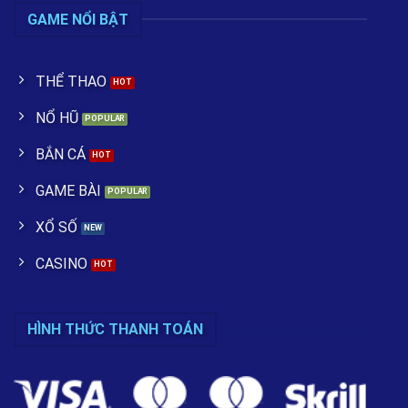
GAME NỔI BẬT
THỂ THAO
NỔ HŨ
BẮN CÁ
GAME BÀI
XỔ SỐ
CASINO
HÌNH THỨC THANH TOÁN