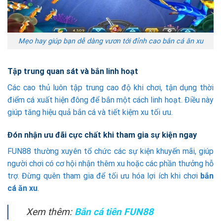
Mẹo hay giúp bạn dễ dàng vươn tới đỉnh cao bắn cá ăn xu
Tập trung quan sát và bắn linh hoạt
Các cao thủ luôn tập trung cao độ khi chơi, tận dụng thời
điểm cá xuất hiện đông để bắn một cách linh hoạt. Điều này
giúp tăng hiệu quả bắn cá và tiết kiệm xu tối ưu.
Đón nhận ưu đãi cực chất khi tham gia sự kiện ngay
FUN88 thường xuyên tổ chức các sự kiện khuyến mãi, giúp
người chơi có cơ hội nhận thêm xu hoặc các phần thưởng hỗ
trợ. Đừng quên tham gia để tối ưu hóa lợi ích khi chơi
bắn
cá ăn xu
.
Xem thêm:
Bắn cá tiên FUN88