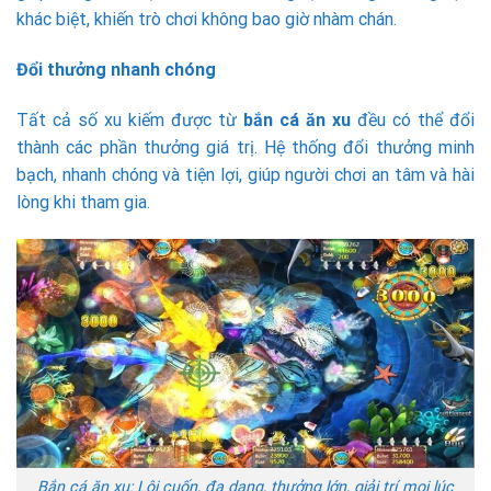
khác biệt, khiến trò chơi không bao giờ nhàm chán.
Đổi thưởng nhanh chóng
Tất cả số xu kiếm được từ
bắn cá ăn xu
đều có thể đổi
thành các phần thưởng giá trị. Hệ thống đổi thưởng minh
bạch, nhanh chóng và tiện lợi, giúp người chơi an tâm và hài
lòng khi tham gia.
Bắn cá ăn xu: Lôi cuốn, đa dạng, thưởng lớn, giải trí mọi lúc