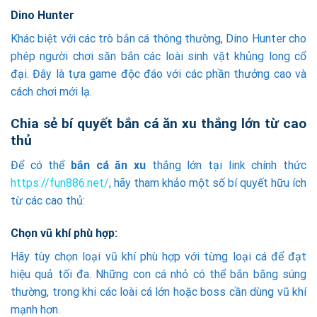
Dino Hunter
Khác biệt với các trò bắn cá thông thường, Dino Hunter cho
phép người chơi săn bắn các loài sinh vật khủng long cổ
đại. Đây là tựa game độc đáo với các phần thưởng cao và
cách chơi mới lạ.
Chia sẻ bí quyết bắn cá ăn xu thắng lớn từ cao
thủ
Để có thể
bắn cá ăn xu
thắng lớn tại link chính thức
https://fun886.net/
, hãy tham khảo một số bí quyết hữu ích
từ các cao thủ:
Chọn vũ khí phù hợp:
Hãy tùy chọn loại vũ khí phù hợp với từng loại cá để đạt
hiệu quả tối đa. Những con cá nhỏ có thể bắn bằng súng
thường, trong khi các loài cá lớn hoặc boss cần dùng vũ khí
mạnh hơn.