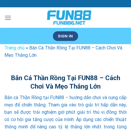
Skip
''
to
content
SIGN IN
Trang chủ
»
Bắn Cá Thần Rồng Tại FUN88 – Cách Chơi Và
Mẹo Thắng Lớn
Bắn Cá Thần Rồng Tại FUN88 – Cách
Chơi Và Mẹo Thắng Lớn
Bắn cá Thần Rồng
tại FUN88 – hướng dẫn chơi và cung cấp
mẹo để chiến thắng. Tham gia vào trò giải trí hấp dẫn này,
bạn sẽ được trải nghiệm giờ phút giải trí thú vị đồng thời
có cơ hội gia tăng cược của mình. Áp dụng các chiến thuật
thông minh để nâng cao tỷ lệ thắng lớn nhất trong từng