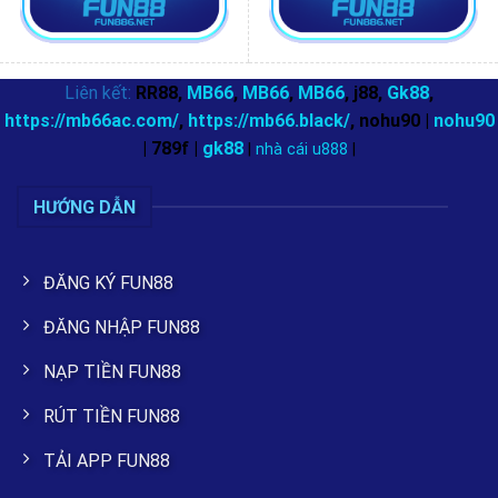
Liên kết:
RR88,
MB66
,
MB66
,
MB66
,
j88,
Gk88
,
https://mb66ac.com/
,
https://mb66.black/
, nohu90 |
nohu90
| 789f |
gk88
|
nhà cái u888
|
HƯỚNG DẪN
ĐĂNG KÝ FUN88
ĐĂNG NHẬP FUN88
NẠP TIỀN FUN88
RÚT TIỀN FUN88
TẢI APP FUN88