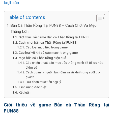
lượt săn.
Table of Contents
Bắn Cá Thần Rồng Tại FUN88 – Cách Chơi Và Mẹo
Thắng Lớn
Giới thiệu về game Bắn cá Thần Rồng tại FUN88
Cách chơi bắn cá Thần Rồng tại FUN88
Các loại mục tiêu trong game
Các loại vũ khí và sức mạnh trong game
Mẹo bắn cá Thần Rồng hiệu quả
Các chiến thuật săn mục tiêu thông minh để tối ưu hóa
điểm số
Cách quản lý nguồn lực (đạn và vũ khí) trong suốt trò
giải trí
Lựa chọn mục tiêu hợp lý
Tính năng đặc biệt
Kết luận
Giới thiệu về game Bắn cá Thần Rồng tại
FUN88