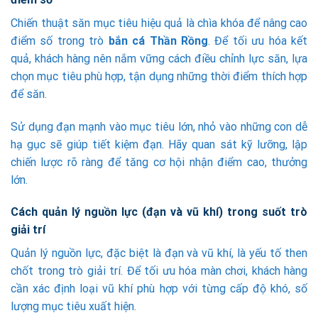
Chiến thuật săn mục tiêu hiệu quả là chìa khóa để nâng cao
điểm số trong trò
bắn cá Thần Rồng
. Để tối ưu hóa kết
quả, khách hàng nên nắm vững cách điều chỉnh lực săn, lựa
chọn mục tiêu phù hợp, tận dụng những thời điểm thích hợp
để săn.
Sử dụng đạn mạnh vào mục tiêu lớn, nhỏ vào những con dễ
hạ gục sẽ giúp tiết kiệm đạn. Hãy quan sát kỹ lưỡng, lập
chiến lược rõ ràng để tăng cơ hội nhận điểm cao, thưởng
lớn.
Cách quản lý nguồn lực (đạn và vũ khí) trong suốt trò
giải trí
Quản lý nguồn lực, đặc biệt là đạn và vũ khí, là yếu tố then
chốt trong trò giải trí. Để tối ưu hóa màn chơi, khách hàng
cần xác định loại vũ khí phù hợp với từng cấp độ khó, số
lượng mục tiêu xuất hiện.