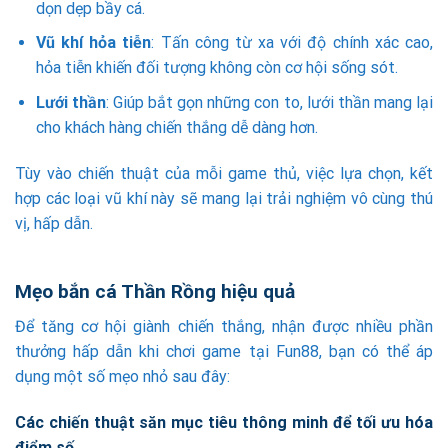
dọn dẹp bầy cá.
Vũ khí hỏa tiễn
: Tấn công từ xa với độ chính xác cao,
hỏa tiễn khiến đối tượng không còn cơ hội sống sót.
Lưới thần
: Giúp bắt gọn những con to, lưới thần mang lại
cho khách hàng chiến thắng dễ dàng hơn.
Tùy vào chiến thuật của mỗi game thủ, việc lựa chọn, kết
hợp các loại vũ khí này sẽ mang lại trải nghiệm vô cùng thú
vị, hấp dẫn.
Mẹo bắn cá Thần Rồng hiệu quả
Để tăng cơ hội giành chiến thắng, nhận được nhiều phần
thưởng hấp dẫn khi chơi game tại Fun88, bạn có thể áp
dụng một số mẹo nhỏ sau đây:
Các chiến thuật săn mục tiêu thông minh để tối ưu hóa
điểm số