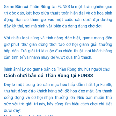
Game
Bắn cá Thần Rồng
tại FUN88 là một trải nghiệm giải
trí độc đáo, kết hợp giữa thuật toán hiện đại và đồ họa sinh
động. Bạn sẽ tham gia vào một cuộc săn dưới đại dương
đầy kỳ thú, nơi mà sinh vật biển đa dạng đang chờ đợi.
Với nhiều loại súng và tính năng đặc biệt, game mang đến
giờ phút thư giãn đồng thời tạo cơ hội giành giải thưởng
hấp dẫn. Trò giải trí là cuộc đua chiến thuật, nơi khách hàng
cần tinh tế và nhanh nhạy để vượt qua thử thách.
[hình ảnh] Lý do game bắn cá Thần Rồng thu hút người chơi
Cách chơi bắn cá Thần Rồng tại FUN88
Đây là một trong trò săn mục tiêu hấp dẫn nhất tại Fun88,
thu hút đông đảo khách hàng bởi đồ họa đẹp mắt, âm thanh
sống động và cơ hội nhận thưởng lớn. Nếu bạn muốn thử
sức với trò giải trí này, hãy cùng tìm hiểu cách chơi chi tiết
dưới đây: