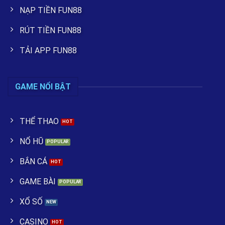
NẠP TIỀN FUN88
RÚT TIỀN FUN88
TẢI APP FUN88
GAME NỔI BẬT
THỂ THAO
NỔ HŨ
BẮN CÁ
GAME BÀI
XỔ SỐ
CASINO