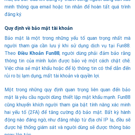
minh thông qua email hoặc tin nhắn để hoàn tất quá trình
đăng ký.
Quy định về bảo mật tài khoản
Bảo mật là một trong những yếu tố quan trọng nhất mà
người tham gia cần lưu ý khi sử dụng dịch vụ tại Fun88.
Theo
Điều Khoản Fun88
, người dùng phải đảm bảo rằng
thông tin của mình luôn được bảo vệ một cách chặt chẽ.
Việc chia sẻ mật khẩu hoặc để lộ thông tin có thể dẫn đến
rủi ro bị lạm dụng, mất tài khoản và quyền lợi.
Một trong những quy định quan trọng liên quan đến bảo
mật là yêu cầu người dùng thiết lập mật khẩu mạnh. Fun88
cũng khuyến khích người tham gia bật tính năng xác minh
hai yếu tố (2FA) để tăng cường độ bảo mật. Bất kỳ hành
động nào đáng ngờ, như đăng nhập từ địa chỉ IP lạ, đều sẽ
được hệ thống giám sát và người dùng sẽ được thông báo
ngay lập tức.